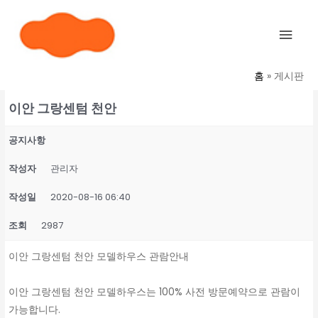
콘
메
텐
인
츠
로
메
홈
게시판
건
너
뉴
이안 그랑센텀 천안
뛰
기
공지사항
작성자
관리자
작성일
2020-08-16 06:40
조회
2987
이안 그랑센텀 천안 모델하우스 관람안내
이안 그랑센텀 천안 모델하우스는 100% 사전 방문예약으로 관람이
가능합니다.